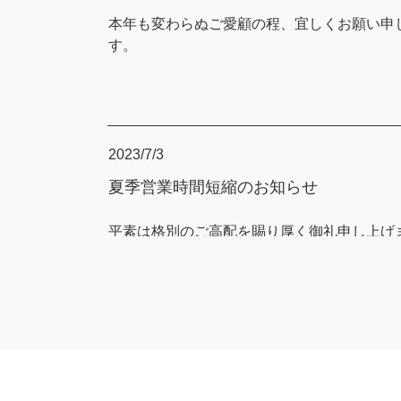
本年も変わらぬご愛顧の程、宜しくお願い申
す。
2023/7/3
夏季営業時間短縮のお知らせ
平素は格別のご高配を賜り厚く御礼申し上げ
さて、弊社社員の健康と仕事の効率化を図り
業時間を１時間
短縮させて頂きます。
御多忙中のところ何かとご迷惑おかけします
ご了承くださいますよう
宜しくお願い申し上げます。